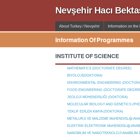
Nevşehir Hacı Bekta
About Turkey / Nevşehir
Information on the I
Information Of Programmes
INSTITUTE OF SCIENCE
MATHEMATICS (DOCTORATE DEGREE)
BİYOLOJİ(DOKTORA)
ENVIRONMENTAL ENGINEERING (DOCTORA
FOOD ENGINEERING (DOCTORATE DEGRE
JEOLOJİ MÜHENDİSLİĞİ (DOKTORA)
MOLECULAR BIOLOGY AND GENETICS (PHD
TEKLİF EDİLEN KIMYA (DOKTORA)
METALURJI VE MALZEME MüHENDISLIğI AN
ELEKTRIK-ELEKTRONIK MüHENDISLIğI ANA
NANOBİLİM VE NANOTEKNOLOJİ ANABİLİM D