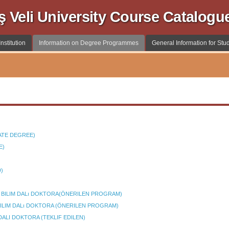
ş Veli University Course Catalogu
nstitution
Information on Degree Programmes
General Information for Stu
TE DEGREE)
E)
)
A BILIM DALı DOKTORA(ÖNERILEN PROGRAM)
BILIM DALı DOKTORA (ÖNERILEN PROGRAM)
ALI DOKTORA (TEKLIF EDILEN)